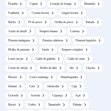
Picanha
Cupim
Coração de frango
Maminha
Fraldinha
Costela bovina
Língua bovina
Bucho
Pé de porco
Orelha de porco
Rabada
Azeite de dendê
Tempero baiano
Colorau
Pimenta malagueta
Pimenta calabresa
Pimenta biquinho
Molho de pimenta
Sazón
Tempero completo
Louro em pó
Caldo de galinha
Caldo de carne
Creme de cebola
Molho de alho
Jiló
Chuchu
Maxixe
Couve manteiga
Mandioquinha
Inhame
Cará
Jabuticaba
Caju
Graviola
Acerola
Cupuaçu
Açaí
Bacuri
Umbu
Tamarindo
Palmito