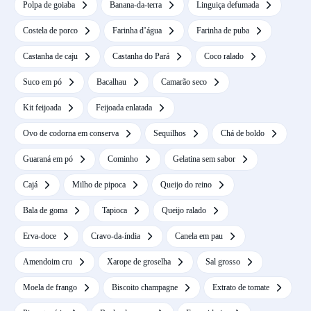
Polpa de goiaba
Banana-da-terra
Linguiça defumada
Costela de porco
Farinha d’água
Farinha de puba
Castanha de caju
Castanha do Pará
Coco ralado
Suco em pó
Bacalhau
Camarão seco
Kit feijoada
Feijoada enlatada
Ovo de codorna em conserva
Sequilhos
Chá de boldo
Guaraná em pó
Cominho
Gelatina sem sabor
Cajá
Milho de pipoca
Queijo do reino
Bala de goma
Tapioca
Queijo ralado
Erva-doce
Cravo-da-índia
Canela em pau
Amendoim cru
Xarope de groselha
Sal grosso
Moela de frango
Biscoito champagne
Extrato de tomate