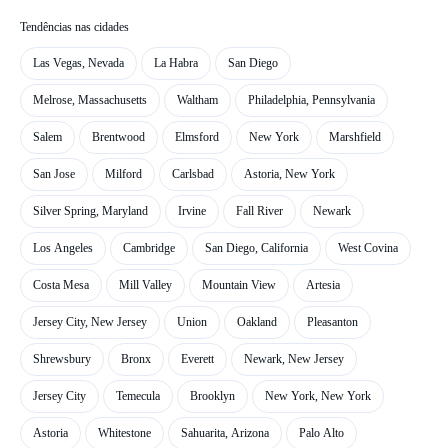
Tendências nas cidades
Las Vegas, Nevada
La Habra
San Diego
Melrose, Massachusetts
Waltham
Philadelphia, Pennsylvania
Salem
Brentwood
Elmsford
New York
Marshfield
San Jose
Milford
Carlsbad
Astoria, New York
Silver Spring, Maryland
Irvine
Fall River
Newark
Los Angeles
Cambridge
San Diego, California
West Covina
Costa Mesa
Mill Valley
Mountain View
Artesia
Jersey City, New Jersey
Union
Oakland
Pleasanton
Shrewsbury
Bronx
Everett
Newark, New Jersey
Jersey City
Temecula
Brooklyn
New York, New York
Astoria
Whitestone
Sahuarita, Arizona
Palo Alto