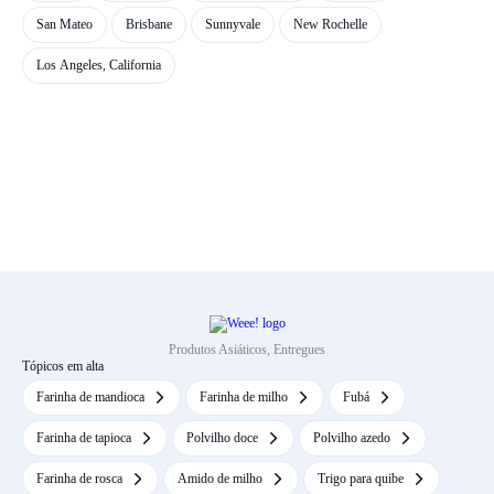
San Mateo
Brisbane
Sunnyvale
New Rochelle
Los Angeles, California
Produtos Asiáticos, Entregues
Tópicos em alta
Farinha de mandioca
Farinha de milho
Fubá
Farinha de tapioca
Polvilho doce
Polvilho azedo
Farinha de rosca
Amido de milho
Trigo para quibe