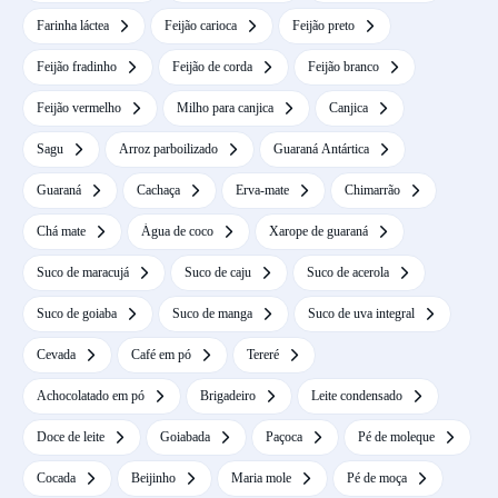
Farinha láctea
Feijão carioca
Feijão preto
Feijão fradinho
Feijão de corda
Feijão branco
Feijão vermelho
Milho para canjica
Canjica
Sagu
Arroz parboilizado
Guaraná Antártica
Guaraná
Cachaça
Erva-mate
Chimarrão
Chá mate
Água de coco
Xarope de guaraná
Suco de maracujá
Suco de caju
Suco de acerola
Suco de goiaba
Suco de manga
Suco de uva integral
Cevada
Café em pó
Tereré
Achocolatado em pó
Brigadeiro
Leite condensado
Doce de leite
Goiabada
Paçoca
Pé de moleque
Cocada
Beijinho
Maria mole
Pé de moça