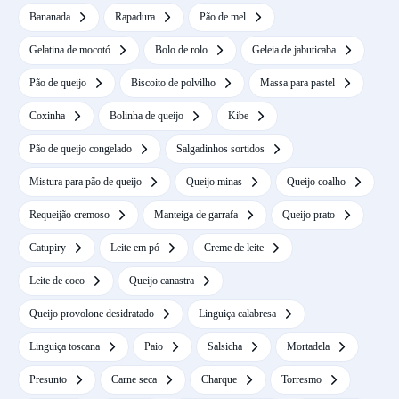
Bananada
Rapadura
Pão de mel
Gelatina de mocotó
Bolo de rolo
Geleia de jabuticaba
Pão de queijo
Biscoito de polvilho
Massa para pastel
Coxinha
Bolinha de queijo
Kibe
Pão de queijo congelado
Salgadinhos sortidos
Mistura para pão de queijo
Queijo minas
Queijo coalho
Requeijão cremoso
Manteiga de garrafa
Queijo prato
Catupiry
Leite em pó
Creme de leite
Leite de coco
Queijo canastra
Queijo provolone desidratado
Linguiça calabresa
Linguiça toscana
Paio
Salsicha
Mortadela
Presunto
Carne seca
Charque
Torresmo