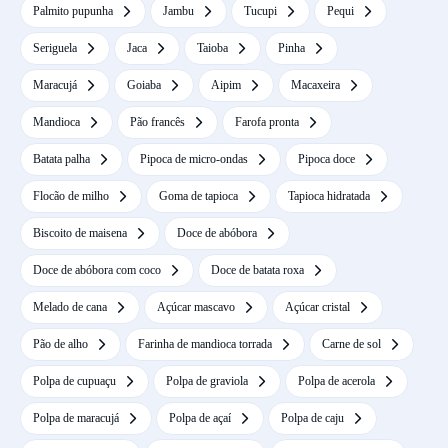
Palmito pupunha
Jambu
Tucupi
Pequi
Seriguela
Jaca
Taioba
Pinha
Maracujá
Goiaba
Aipim
Macaxeira
Mandioca
Pão francês
Farofa pronta
Batata palha
Pipoca de micro-ondas
Pipoca doce
Flocão de milho
Goma de tapioca
Tapioca hidratada
Biscoito de maisena
Doce de abóbora
Doce de abóbora com coco
Doce de batata roxa
Melado de cana
Açúcar mascavo
Açúcar cristal
Pão de alho
Farinha de mandioca torrada
Carne de sol
Polpa de cupuaçu
Polpa de graviola
Polpa de acerola
Polpa de maracujá
Polpa de açaí
Polpa de caju