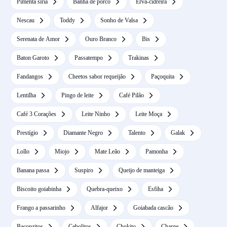
Pimenta síria
Banha de porco
Erva-cidreira
Nescau
Toddy
Sonho de Valsa
Serenata de Amor
Ouro Branco
Bis
Baton Garoto
Passatempo
Trakinas
Fandangos
Cheetos sabor requeijão
Paçoquita
Lentilha
Pingo de leite
Café Pilão
Café 3 Corações
Leite Ninho
Leite Moça
Prestígio
Diamante Negro
Talento
Galak
Lollo
Miojo
Mate Leão
Pamonha
Banana passa
Suspiro
Queijo de manteiga
Biscoito goiabinha
Quebra-queixo
Esfiha
Frango a passarinho
Alfajor
Goiabada cascão
Baconzitos
Cebolitos
Chokito
Charge