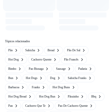
Tópicos relacionados
Pão
Salsicha
Bread
Pão De Sal
Hot Dog
Cachorro Quente
Pão Francês
Bimbo
Pao Bisnaga
Sausage
Padaria
Bun
Hot Dogs
Dog
Salsicha Franks
Barbacoa
Franks
Hot Dog Buns
Hot Dog Bread
Hot Dog Bun
Pãozinho
Bbq
Pan
Cachorro Que Te
Pao De Cachorro Quente