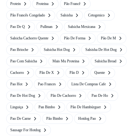
Protein
Proteina
Pão Francê
Pão Francês Congelado
Salsisha
Cetogenico
Pao De Q
Pullman
Salsicha Mexicana
Salsicha Cachorro Quente
Pão De Forma
Pão De M
Pao Brioche
Salsicha Hot Dog
Salsisha De Hot Dog
Pao Com Salsicha
Mais Mu Proteina
Salsicha Bread
Cachorro
Pão De X
Pão D
Quente
Pao Hot
Pao Frances
Lista De Compras Cafe
Pao De Hot Dog
Pão De Cachorro
Pao De Ho
Linguiça
Pan Bimbo
Pão De Hambúrguer
Pao De Carne
Pão Bimbo
Hotdog Pao
Sausage For Hotdog