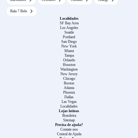
Bala 7 Belo
Localidades
SF Bay Area
Los Angeles
Seattle
Portland
San Diego
New York
Miami
Tampa
Orlando
Houston
Washington
New Jersey
Chicago
Boston
Atlanta
Phoenix
Dallas
Las Vegas
Localidades
Lojas latinas
Brasileira
Sitemap
Precisa de ajuda?
Contate-nos
Central de Ajuda